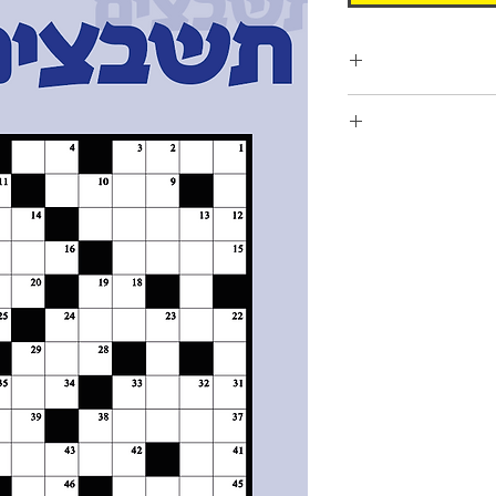
למטה
 תשבצים ופתרונותיהם. לכל חבילה
אישור התשלום, החבילות
תישלחנה אליכם לתיבת הדואר האלקטרוני בפורמט קובץ PDF. פורמט
 ובחו"ל.