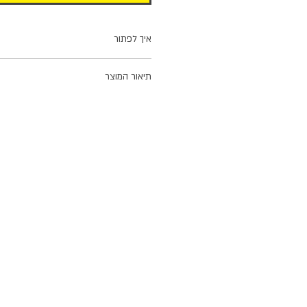
איך לפתור
שבצו את הערכים לפי ההגדרות המופיעות 
תיאור המוצר
כל חבילת תשבצים מכילה 8
צירפנו גם תשבץ נוסף, אחר, במתנה. לאחר 
זה ניתן להדפסה בקלות במדפסת ביתית בארץ