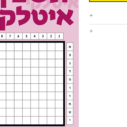
ורות
 תשבצים ופתרונותיהם. לכל חבילה
אישור התשלום, החבילות
תישלחנה אליכם לתיבת הדואר האלקטרוני בפורמט קובץ PDF. פורמט
 ובחו"ל.