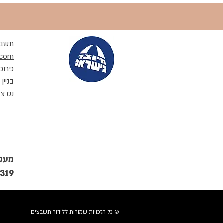
תשבצ
.com
פרופ'
בניין B
נס ציונה 
319
© כל הזכויות שמורות ללידור תשבצים